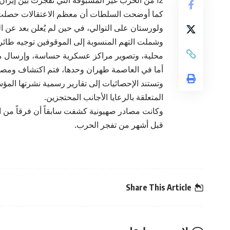
12 من الحرب غير المسبوقة التي تفجرت بين إيران والاحتلال
كما أوضحت السلطات أن معظم الاعتقالات حصل
ولورستان على التوالي، في حين لم يُعلن بعد عن ا
وشملت التهم المنسوبة إلى الموقوفين توجيه طائ
محلية، وتصوير مراكز عسكرية حساسة، وإرسال مع
أما في العاصمة طهران وحدها، فتم اكتشاف ومصادرة أكثر من 10,000 طائرة مسيرة صغي
وتستند الإحصائيات إلى تقارير رسمية نشرتها المؤسسا
المتعلقة بالرعايا الأجانب المحتجزين.
وكانت مصادر صهيونية كشفت سابقاً أن فرقاً من ا
قبل أشهر من تفجر الحرب.
Share This Article