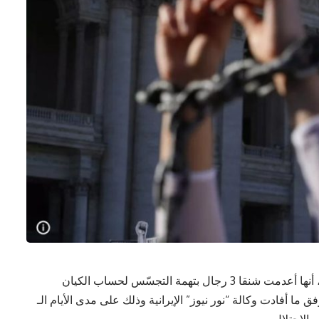
أعلنت السلطات القضائية في ايران، اليوم الأربعاء، أنها أعدمت شنقا 3 رجال بتهمة التجسّس لحساب الكيان
لغت حصيلة الايقافات 700 شخص وفق ما أفادت وكالة “نور نيوز” الإيرانية وذلك على مدى الأيام الـ