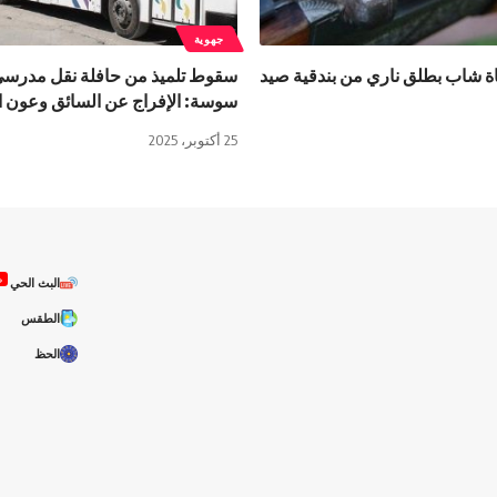
جهوية
اة شاب بطلق ناري من بندقية صيد
سقوط تلميذ من حافلة نقل مدرس
سوسة: الإفراج عن السائق وعون ا
25 أكتوبر، 2025
ص
البث الحي
الطقس
الحظ