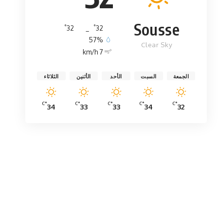
Sousse
°
°
32
_
32
57%
Clear Sky
7 km/h
الجمعة
السبت
الأحد
الأثنين
الثلاثاء
°C
°C
°C
°C
°C
34
33
33
34
32