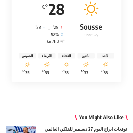
28
°C
Sousse
°
°
28
_
28
52%
Clear Sky
3 km/h
الأحد
الأثنين
الثلاثاء
الأربعاء
الخميس
°C
°C
°C
°C
°C
35
33
33
33
33
You Might Also Like
توقعات ابراج اليوم 27 ديسمبر للفلكي العالمي