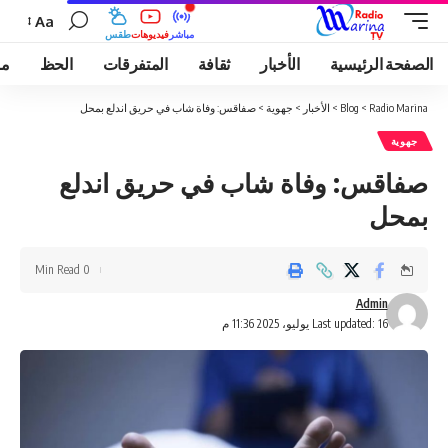
Aa
مباشر
فيديوهات
طقس
الصفحة الرئيسية
الأخبار
ثقافة
المتفرقات
الحظ
مو
Radio Marina
>
Blog
>
الأخبار
>
جهوية
>
صفاقس: وفاة شاب في حريق اندلع بمحل
جهوية
صفاقس: وفاة شاب في حريق اندلع
بمحل
0 Min Read
Admin
Last updated: 16 يوليو، 2025 11:36 م