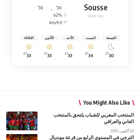
Sousse
°
°
30
_
30
62%
Clear Sky
5 km/h
الجمعة
السبت
الأحد
الأثنين
الثلاثاء
°C
°C
°C
°C
°C
33
33
33
34
30
You Might Also Like
المنتخب المغربي للشباب يلتحق بالمنتخب
الغاني والعراقي
20 أكتوبر، 2025
الترجي في المستوى الرابع من قرعة مونديال