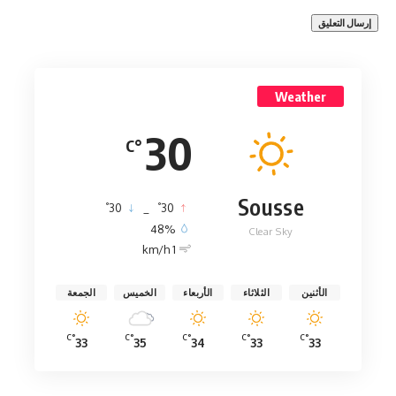
Weather
30
°C
Sousse
°
°
30
_
30
48%
Clear Sky
1 km/h
الأثنين
الثلاثاء
الأربعاء
الخميس
الجمعة
°C
°C
°C
°C
°C
33
35
34
33
33