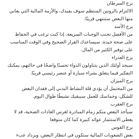
برج السرطان
الالتزام بالروتين المنتظم سوف يفيدك، والأزمة المالية التي يعاني
منها البعض ستنتهي قريبًا.
برج الأسد
من الأفضل تجنب الوجبات السريعة، إذا كنت ترغب في الحفاظ
على صحة جيدة، سيساعدك القرار الصحيح وفي الوقت المناسب
على توفير الكثير من المال.
برج العذراء
سيجد أولئك الذين يتناولون الدواء تحسنًا واضحًا في حالتهم، يمكنك
التفكير فيما يتعلق بشراء سيارة أو عنصر رئيسي قريبًا.
برج الميزان
من المحتمل أن يؤدي قلة النشاط البدني إلى فقدان البعض
للشكل، وحماسك للعمل سيبقيك نشيطًا طوال اليوم.
برج العقرب
سيأخذ البعض منكم زمام المبادرة لغرس العادات الصحية، قد لا
يعطي الاستثمار عوائد كبيرة كما كان متوقعا
برج القوس
بعض الصعوبات المالية ستكون في انتظار البعض، ويزداد عبء