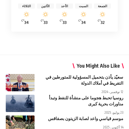
الجمعة
السبت
الأحد
الأثنين
الثلاثاء
°C
°C
°C
°C
°C
34
33
33
34
32
You Might Also Like
سعيّد يأذن بتحميل المسؤولية للمتورطين في
التفريط في أملاك الدولة
12 نوفمبر، 2024
روسيا تحبط هجوما على منشأة للنفط وتبدأ
مناورات بحرية كبرى
23 يوليو، 2025
موسم قياسي واعد لصابة الزيتون بصفاقس
14 أكتوبر، 2025