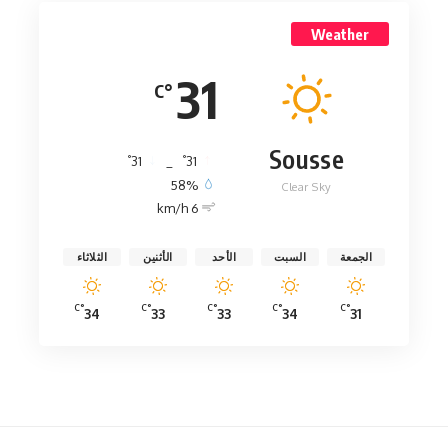
Weather
31
°C
Sousse
°
°
31
_
31
58%
Clear Sky
6 km/h
الجمعة
السبت
الأحد
الأثنين
الثلاثاء
°C
°C
°C
°C
°C
34
33
33
34
31