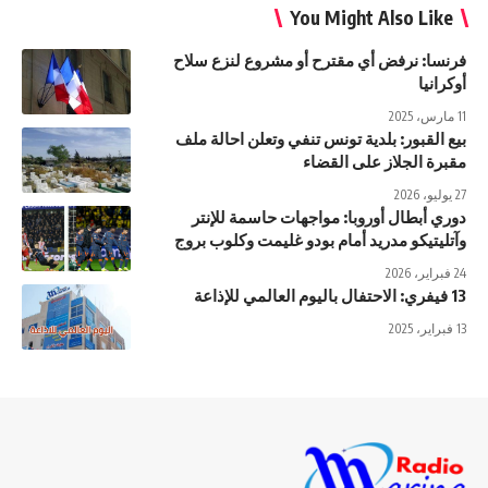
You Might Also Like
فرنسا: نرفض أي مقترح أو مشروع لنزع سلاح
أوكرانيا
11 مارس، 2025
بيع القبور: بلدية تونس تنفي وتعلن احالة ملف
مقبرة الجلاز على القضاء
27 يوليو، 2026
دوري أبطال أوروبا: مواجهات حاسمة للإنتر
وآتليتيكو مدريد أمام بودو غليمت وكلوب بروج
24 فبراير، 2026
13 فيفري: الاحتفال باليوم العالمي للإذاعة
13 فبراير، 2025