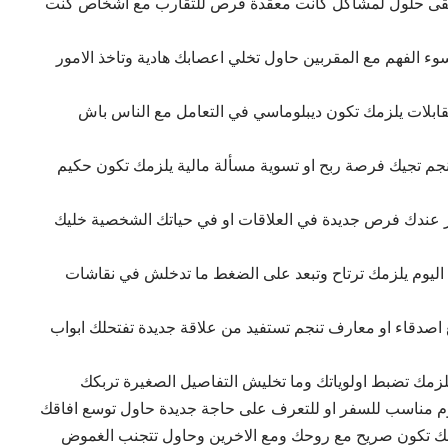
 تلقى حلول لمشاكل كانت معقدة فرص للتقارب مع اشخاص كنت
ء الفهم مع المقربين حاول تخلي اعصابك هادية وتاخذ الامور
قابلات يلزمك تكون ديبلوماسي في التعامل مع الناس باش
جم تجيك فرصة ربح او تسوية مسألة مالية يلزمك تكون حكيم
يير عندك فرص جديدة في العلاقات او في حياتك الشخصية خليك
اليوم يلزمك ترتاح وتبعد على الضغط ما تدخلش في نقاشات
 اصدقاء او معارف تنجم تستفيد من علاقة جديدة تفتحلك ابواب
زمك تضبط اولوياتك وما تخليش التفاصيل الصغيرة تربكك
ليوم مناسب للسفر او للتعرف على حاجة جديدة حاول توسع افاقك
زمك تكون صريح مع روحك ومع الاخرين وحاول تتجنب الغموض