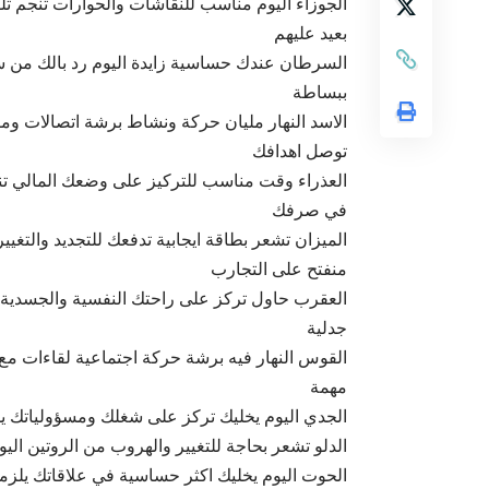
الجوزاء اليوم مناسب للنقاشات والحوارات تنجم
بعيد عليهم
السرطان عندك حساسية زايدة اليوم رد بالك من سو
ببساطة
الاسد النهار مليان حركة ونشاط برشة اتصالات وم
توصل اهدافك
العذراء وقت مناسب للتركيز على وضعك المالي تن
في صرفك
الميزان تشعر بطاقة ايجابية تدفعك للتجديد والتغ
منفتح على التجارب
العقرب حاول تركز على راحتك النفسية والجسدية 
جدلية
القوس النهار فيه برشة حركة اجتماعية لقاءات مع
مهمة
الجدي اليوم يخليك تركز على شغلك ومسؤولياتك يل
الدلو تشعر بحاجة للتغيير والهروب من الروتين ا
الحوت اليوم يخليك اكثر حساسية في علاقاتك يل