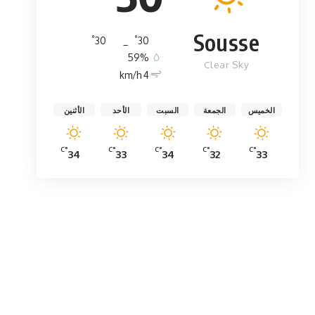
Sousse
°
°
30
_
30
59%
Clear Sky
4 km/h
الخميس
الجمعة
السبت
الأحد
الأثنين
°C
°C
°C
°C
°C
34
33
34
32
33