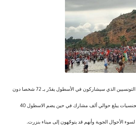
قال عضو هيئة اسطول الصمود، وائل نوار، إن عدد التونسيين الذي سيشاركون في الأسطول يقدّر بـ 72 شخصا دون
وأضاف أن العدد الجملي للمشاركين من مختلف الجنسيات يبلغ حوالي ألف مشارك في حين يضم الاسطول 40
ا لسوء الأحوال الجوية وأنهم قد يتوجّهون إلى ميناء بنزرت.