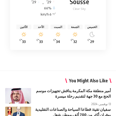
Sousse
°
°
29
_
29
66%
Clear Sky
6 km/h
الخميس
الجمعة
السبت
الأحد
الأثنين
°C
°C
°C
°C
°C
33
33
34
32
29
You Might Also Like
أمير منطقة مكة المكرمة يناقش تجهيزات موسم
الحج مع 30 جهة لتقديم رحلة ميسرة
13 نوفمبر، 2024
سفيان تقية: قطاعا السياحة والصناعات التقليدية
يوفران أكثر من 700 ألف موطن شغل