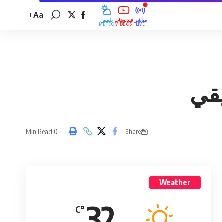
Aa
مباشر
فيديوهات
طقس
MÉTÉO
VIDÉOS
LIVE
يقي
0 Min Read
Share
Weather
32
°C