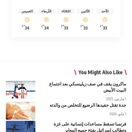
الأحد
الأثنين
الثلاثاء
الأربعاء
الخميس
°C
°C
°C
°C
°C
34
34
33
33
33
You Might Also Like
ماكرون يقف في صف زيلينسكي بعد اجتماع
البيت الأبيض
1 مارس، 2025
جدة تقتل حفيدها الرضيع للتخلص من والدته
1 مايو، 2026
فرنسا تسقط مساعدات إنسانية على غزة
وتطالب إسرائيل بفتح جميع المعابر