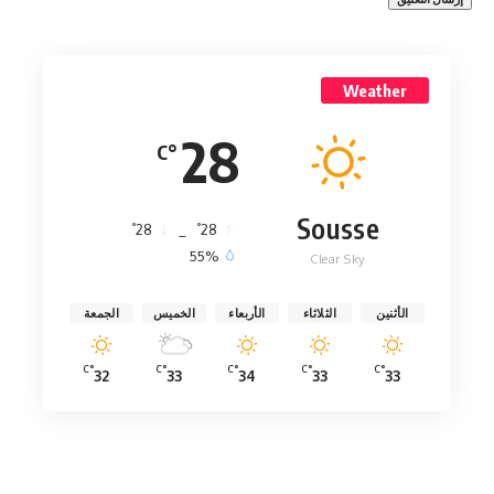
Weather
28
°C
Sousse
°
°
28
_
28
55%
Clear Sky
الأثنين
الثلاثاء
الأربعاء
الخميس
الجمعة
°C
°C
°C
°C
°C
32
33
34
33
33