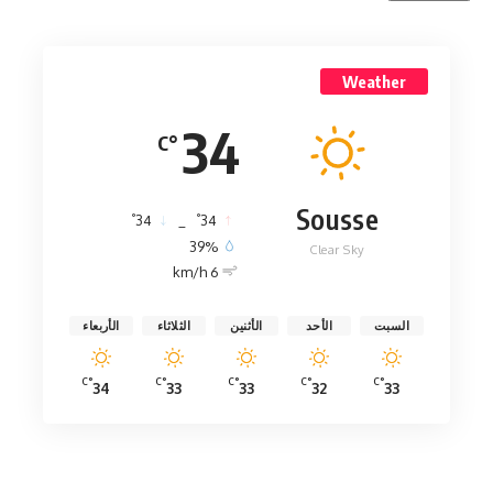
Weather
34
°C
Sousse
°
°
34
_
34
39%
Clear Sky
6 km/h
السبت
الأحد
الأثنين
الثلاثاء
الأربعاء
°C
°C
°C
°C
°C
34
33
33
32
33