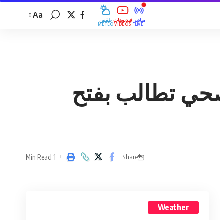
Aa
مباشر
فيديوهات
طقس
MÉTÉO
VIDÉOS
LIVE
لصحي تطالب بفتح
1 Min Read
Share
Weather