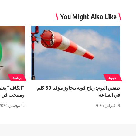
You Might Also Like
جهوية
رياضة
طقس اليوم: رياح قوية تتجاوز مؤقتا 80 كلم
“الكاف” يعلن
في الساعة
ومنتخب في إف
19 فبراير، 2026
12 نوفمبر، 2024