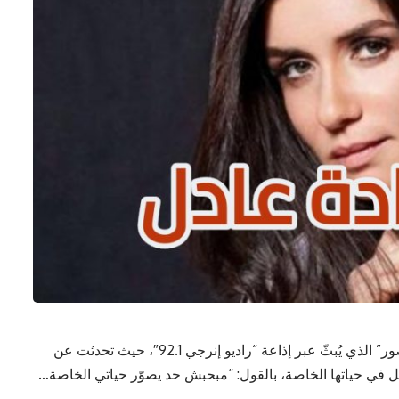
حلّت الفنانة غادة عادل ضيفةً على برنامج “ألبوم صور” الذي يُبثّ عبر إذاعة “راديو إنرجي 92.1″، حيث تحدثت عن
خل في حياتها الخاصة، بالقول: “مبحبش حد يصوّر حياتي الخاصة…