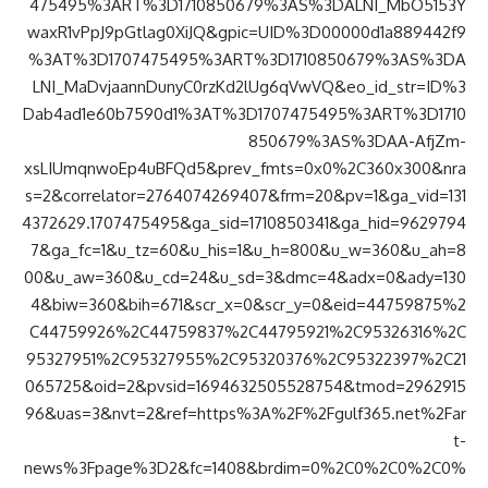
475495%3ART%3D1710850679%3AS%3DALNI_MbO5153Y
waxR1vPpJ9pGtlag0XiJQ&gpic=UID%3D00000d1a889442f9
%3AT%3D1707475495%3ART%3D1710850679%3AS%3DA
LNI_MaDvjaannDunyC0rzKd2lUg6qVwVQ&eo_id_str=ID%3
Dab4ad1e60b7590d1%3AT%3D1707475495%3ART%3D1710
850679%3AS%3DAA-AfjZm-
xsLIUmqnwoEp4uBFQd5&prev_fmts=0x0%2C360x300&nra
s=2&correlator=2764074269407&frm=20&pv=1&ga_vid=131
4372629.1707475495&ga_sid=1710850341&ga_hid=9629794
7&ga_fc=1&u_tz=60&u_his=1&u_h=800&u_w=360&u_ah=8
00&u_aw=360&u_cd=24&u_sd=3&dmc=4&adx=0&ady=130
4&biw=360&bih=671&scr_x=0&scr_y=0&eid=44759875%2
C44759926%2C44759837%2C44795921%2C95326316%2C
95327951%2C95327955%2C95320376%2C95322397%2C21
065725&oid=2&pvsid=1694632505528754&tmod=2962915
96&uas=3&nvt=2&ref=https%3A%2F%2Fgulf365.net%2Far
t-
news%3Fpage%3D2&fc=1408&brdim=0%2C0%2C0%2C0%