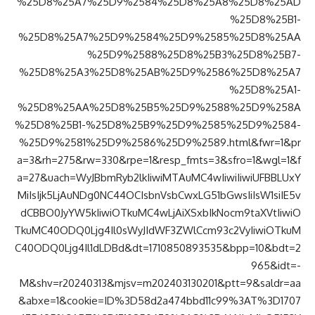
%25D8%25A7%25D9%2584%25D8%25A8%25D8%25AD
%25D8%25B1-
%25D8%25A7%25D9%2584%25D9%2585%25D8%25AA
%25D9%2588%25D8%25B3%25D8%25B7-
%25D8%25A3%25D8%25AB%25D9%2586%25D8%25A7
%25D8%25A1-
%25D8%25AA%25D8%25B5%25D9%2588%25D9%258A
%25D8%25B1-%25D8%25B9%25D9%2585%25D9%2584-
%25D9%2581%25D9%2586%25D9%2589.html&fwr=1&pr
a=3&rh=275&rw=330&rpe=1&resp_fmts=3&sfro=1&wgl=1&f
a=27&uach=WyJBbmRyb2lkIiwiMTAuMC4wIiwiIiwiUFBBLUxY
MiIsIjk5LjAuNDg0NC44OCIsbnVsbCwxLG51bGwsIiIsW1siIE5v
dCBBO0JyYW5kIiwiOTkuMC4wLjAiXSxbIkNocm9taXVtIiwiO
TkuMC40ODQ0Ljg4Il0sWyJIdWF3ZWlCcm93c2VyIiwiOTkuM
C40ODQ0Ljg4Il1dLDBd&dt=1710850893535&bpp=10&bdt=2
965&idt=-
M&shv=r20240313&mjsv=m202403130201&ptt=9&saldr=aa
&abxe=1&cookie=ID%3D58d2a474bbd11c99%3AT%3D1707