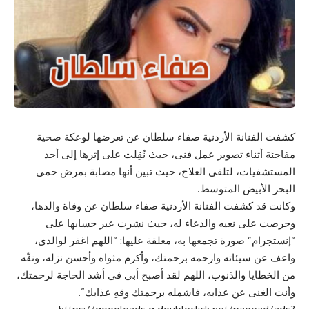
كشفت الفنانة الأردنية صفاء سلطان عن تعرضها لوعكة صحية
مفاجئة أثناء تصوير عمل فنى، حيث نُقِلت على إثرها إلى أحد
المستشفيات، لتلقى العلاج، حيث تبين أنها مصابة بمرض حمى
البحر الأبيض المتوسط.
وكانت قد كشفت الفنانة الأردنية صفاء سلطان عن وفاة والدها،
وحرصت على نعيه والدعاء له، حيث نشرت عبر حسابها على
“إنستجرام” صورة تجمعها به، معلقة عليها: “اللهم اغفر لوالدى،
واعف عن سيئاته وارحمه برحمتك، وأكرم مثواه وأحسن نزله، ونقّه
من الخطايا والذنوب، اللهم لقد أصبح أبي في أشد الحاجة لرحمتك،
وأنت الغنى عن عذابه، فاشمله برحمتك وقهِ عذابك”.