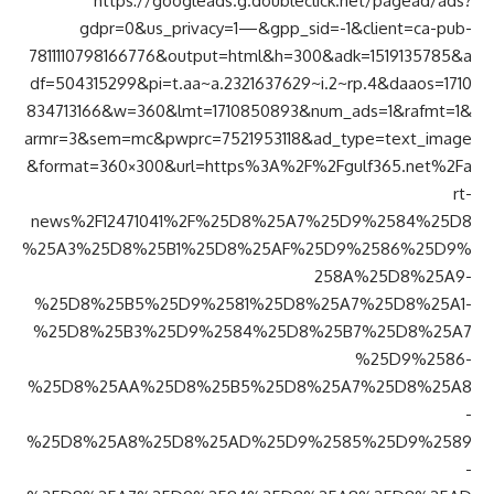
https://googleads.g.doubleclick.net/pagead/ads?
gdpr=0&us_privacy=1—&gpp_sid=-1&client=ca-pub-
7811110798166776&output=html&h=300&adk=1519135785&a
df=504315299&pi=t.aa~a.2321637629~i.2~rp.4&daaos=1710
834713166&w=360&lmt=1710850893&num_ads=1&rafmt=1&
armr=3&sem=mc&pwprc=7521953118&ad_type=text_image
&format=360×300&url=https%3A%2F%2Fgulf365.net%2Fa
rt-
news%2F12471041%2F%25D8%25A7%25D9%2584%25D8
%25A3%25D8%25B1%25D8%25AF%25D9%2586%25D9%
258A%25D8%25A9-
%25D8%25B5%25D9%2581%25D8%25A7%25D8%25A1-
%25D8%25B3%25D9%2584%25D8%25B7%25D8%25A7
%25D9%2586-
%25D8%25AA%25D8%25B5%25D8%25A7%25D8%25A8
-
%25D8%25A8%25D8%25AD%25D9%2585%25D9%2589
-