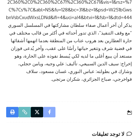
2C360%2C0%2C360%2C671%2C360%2C671&vis=1&rsz=%7
C%7Cs%7C&abl=NS&fu=128&bc=31&bz=1&psd=W251bGws
bnVsbCxudWxsLDNd&ifi=4&uci=a!4&btvi=1&fsb=1&dtd=444
يذكر أن آخر أعمال صفاء سلطان مشاركتها في المسلسل السوري
“مع وقف التنفيذ”، الذي تدور أحداثه في أكثر من قالب مختلف في
حارة العطارين بعد هروب عتاب من المنطقة بعدما اتهمها أشقائها
في قضية شرف وتتغير حياتها رأسًا على عقب، وأخر يُدعى فوزان
مستعد أن يبيع أغلى ما لديه لكي يُبسط نفوذه على الحارة، وهو
ﺇﺧﺮاﺝ: سيف الدين السبيعي، ﺗﺄﻟﻴﻒ: علي وجيه، ويامن حجلي،
وشارك في بطولته: عباس النوري، غسان مسعود، سلاف
فواخرجي، صباح الجزائري، شكران مرتجى.
لا توجد تعليقات