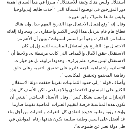
استقلال وليس هناك وثيقة للاستقلال”، مبرزا في هذا السياق أهمية
دور المؤرخين في توضيح المسألة التي “أخذت طابعا إيديولوجيا
وليس طابعا علميا”، وفق تعبيره.
وقال إنه “وقع إهمال الاحتفال بهذا التاريخ المهم جدا، وإن هناك
قطاع هام قام بترذيل هذا الإنجاز الكبير واحتقاره، بل ومحاولة إلغائه
تماما من الذاكرة، وهو أمر استمر لسنوات”. وبين أن الأهم من
الاحتفال بهذا التاريخ هو استغلال المناسبة للتساؤل إن كان
الاستقلال حقق الآمال والأهداف التي كانت مرتبطة به. ولاحظ أن ”
الاستقلال ليس مجرد علم يرفرف وحدودا ترابية، بل هو خيارات
اقتصادية واجتماعية ناجعة قادرة على تحقيق التنمية وعلى خلق
رفاهية المجتمع وتحقيق المكاسب “.
وأضاف قوله ” إلى حدود الثمانينات تقريبا حققت دولة الاستقلال
الكثير على المستوى الاقتصادي والاجتماعي، لكن للأسف كل هذه
الإنجازات تراجعت بشكل كبير “. وقال الأستاذ الحناشي “ينبغي أن
تكون هذه المناسبة فرصة لتقييم الفترات الماضية تقييما صارما
وإيجاد رؤية وطنية جديدة لتفادي كل الثغرات والعثرات من أجل بناء
غد أفضل على أسس وطنية سليمة يكون هدفها رفاه المواطن في
ظل دولة تعبر عن طموحاته”.