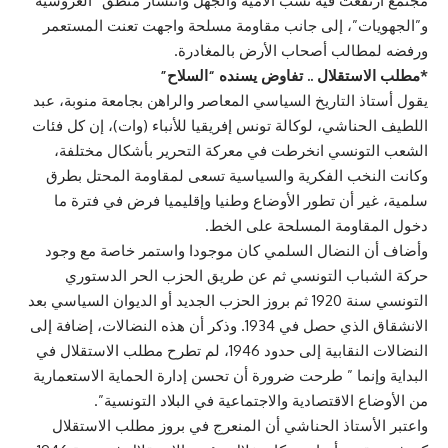
مجتمع ارتفعت فيه نسب الأمية والجهل وانتشار منطق “العروشية”
و”الجهويات”، إلى جانب مقاومة مسلحة واجهت تعنت المستعمر
ورفضه لمطالب أصحاب الأرض بالمغادرة.
*مطلب الاستقلال .. تفاوض يسنده “السلاح”
يقول أستاذ التاريخ السياسي المعاصر والراهن بجامعة منوبة، عبد
اللطيف الحناشي، لوكالة تونس إفريقيا للأنباء (وات)، إن كل فئات
الشعب التونسي انخرطت في معركة التحرير بأشكال مختلفة،
وكانت النخب الفكرية والسياسية تسعى لمقاومة المحتل بطرق
سلمية، غير أن تطور الأوضاع وطنيا وإقليميا فرض في فترة ما
دخول المقاومة المسلحة على الخط.
وأضاف أن النضال السلمي كان موجودا واستمر خاصة مع وجود
حركة الشباب التونسي ثم عن طريق الحزب الحر الدستوري
التونسي سنة 1920 ثم بروز الحزب الجديد أو الديوان السياسي بعد
الانشقاق الذي حصل في 1934. وذكر أن هذه النضالات، إضافة إلى
النضالات النقابية إلى حدود 1946، لم تطرح مطلب الاستقلال في
البداية وإنما ” طرحت ضرورة أن تحسن إدارة الحماية الاستعمارية
من الأوضاع الاقتصادية والاجتماعية في البلاد التونسية”.
واعتبر الأستاذ الحناشي أن المنعرج في بروز مطلب الاستقلال