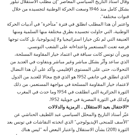
وقال أستاذ التاريخ السياسي المعاصر “إن مطلب الاستقلال تبلور
بشكل كامل منذ 1946 وسعت الحركة الوطنية لتجسيده من خلال
قنوات مختلفة”.
واعتبر أن هذا المطلب انطلق في فترة “متأخرة” في أدبيات الحركة
الوطنية، التي حاولت تجسيده بطرق مختلفة منها السلمية ومنها
العنيفة التي لم تكن خيارا استراتيجيا ولا إيديولوجيا، بل كانت توجها
فرضه تعنت المستعمر واعتداءاته على الشعب التونسي.
وبين أن تونس كانت سباقة في اعتماد خيار المقاومة المسلحة،
الذي ساعد وأثّر بشكل مباشر وغير مباشر وبتفاوت في العديد من
التحولات، حتى على المستوى الإقليمي. وأكد على أن هذا النضال
الذي انطلق في جانفي 1952 هو الذي فتح مجالا للعديد من الدول
لاعتماد خيار المقاومة المسلحة في مواجهة المستعمر، من ذلك
الثورة الجزائرية التي انطلقت في 1954 وما حدث في المغرب
وكذلك في الثورة المصرية في جويلية 1952.
*الاحتفال بعيد الاستقلال .. الرمزية والدلالات
عبّر أستاذ التاريخ والمحلل السياسي عبد اللطيف الحناشي عن
“الأسف للمنحى الإيديولوجي” الذي اتخذته النقاشات في تونس بعد
الثورة (2011) بشأن الاستقلال واعتبار البعض أنه “ليس هناك