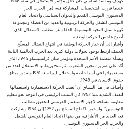
كهدف ومقصد أساسي كان خلال مؤتمر الاستقلال في سنة 1946
عندما قررت الشخصيات المشاركة فيه، (من الحزب الحر
الدستوري التونسي القديم والديوان السياسي والاتحاد العام
التونسي للشغل والحركة الزيتونية والعديد من القضاة ومجموعة
كبيرة تمثل النخبة التونسية)، الدفاع عن مطلب الاستقلال الذي
أصبح هاجس الحركة الوطنية.
وأشار إلى أن خيار الحركة الوطنية في انتهاج النضال المسلّح
العنيف ارتبط بوجود تحولات دولية كبرى بعد الحرب العالمية الثانية
ونشأة منظمة الأمم المتحدة ومؤتمر سان فرانسيسكو 1945، الذي
أكد على ضرورة تحرير الشعوب، ثم منح بريطانيا الاستقلال لعدد من
مستعمراتها في آسيا خاصة واستقلال ليبيا سنة 1951 وصدور ميثاق
حقوق الإنسان في 1948.
وأضاف في هذا السياق أن “تعنت الحركة الاستعمارية واستعمالها
للعنف الشديد منذ 1952 كان السبب الرئيسي في التوجه نحو تنظيم
مقاومة مسلحة لإجبار الاستعمار الفرنسي لتحقيق مطالب
التونسيين”. واستمر الكفاح المسلح من 1952 إلى 1954 وشاركت
فيه العديد من الأطراف، من بينها الاتحاد العام التونسي للشغل
والحزب الحر الدستوري التونسي.