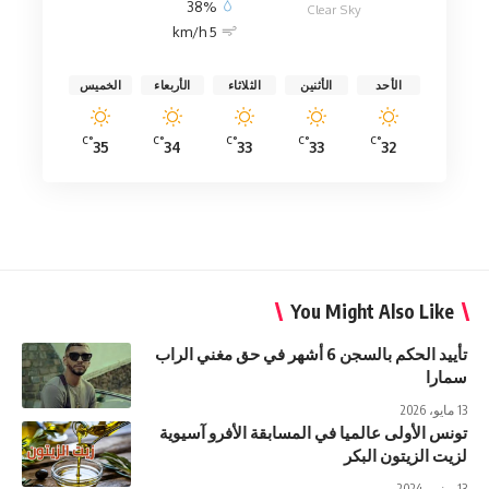
38%
Clear Sky
5 km/h
الأحد
الأثنين
الثلاثاء
الأربعاء
الخميس
°C
°C
°C
°C
°C
35
34
33
33
32
You Might Also Like
تأييد الحكم بالسجن 6 أشهر في حق مغني الراب
سمارا
13 مايو، 2026
تونس الأولى عالميا في المسابقة الأفرو آسيوية
لزيت الزيتون البكر
13 يونيو، 2024