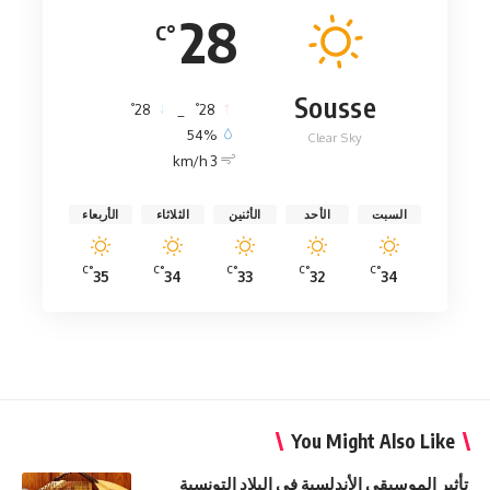
28
°C
Sousse
°
°
28
_
28
54%
Clear Sky
3 km/h
السبت
الأحد
الأثنين
الثلاثاء
الأربعاء
°C
°C
°C
°C
°C
35
34
33
32
34
You Might Also Like
تأثير الموسيقى الأندلسية في البلاد التونسية