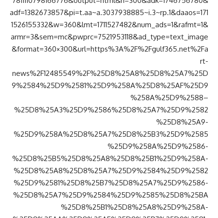
7811110798166776&output=html&h=300&adk=1746756780&
adf=1382673857&pi=t.aa~a.3037938885~i.3~rp.1&daaos=171
1526155332&w=360&lmt=1711527482&num_ads=1&rafmt=1&
armr=3&sem=mc&pwprc=7521953118&ad_type=text_image
&format=360×300&url=https%3A%2F%2Fgulf365.net%2Fa
rt-
news%2F12485549%2F%25D8%25A8%25D8%25A7%25D
9%2584%25D9%2581%25D9%258A%25D8%25AF%25D9
%258A%25D9%2588–
%25D8%25A3%25D9%2586%25D8%25A7%25D9%2582
%25D8%25A9-
%25D9%258A%25D8%25A7%25D8%25B3%25D9%2585
%25D9%258A%25D9%2586-
%25D8%25B5%25D8%25A8%25D8%25B1%25D9%258A-
%25D8%25A8%25D8%25A7%25D9%2584%25D9%2582
%25D9%2581%25D8%25B7%25D8%25A7%25D9%2586-
%25D8%25A7%25D9%2584%25D9%2585%25D8%25BA
%25D8%25B1%25D8%25A8%25D9%258A-