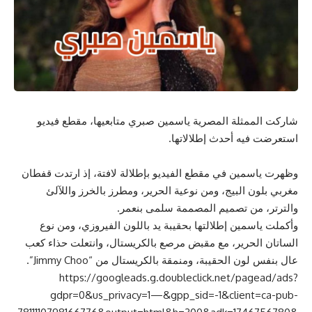
شاركت الممثلة المصرية ياسمين صبري متابعيها، مقطع فيديو
استعرضت فيه أحدث إطلالاتها.
وظهرت ياسمين في مقطع الفيديو بإطلالة لافتة، إذ ارتدت قفطان
مغربي بلون البيج، ومن نوعية الحرير، ومطرز بالخرز واللآلئ
والترتر، من تصميم المصممة سلمى بنعمر.
وأكملت ياسمين إطلالتها بحقيبة يد باللون الفيروزي، ومن نوع
الساتان الحرير، مع مقبض مرصع بالكريستال، وانتعلت حذاء كعب
عال بنفس لون الحقيبة، ومنمقة بالكريستال من “Jimmy Choo”.
https://googleads.g.doubleclick.net/pagead/ads?
gdpr=0&us_privacy=1—&gpp_sid=-1&client=ca-pub-