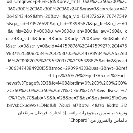
xsLIUmqnwoEp4uBFQd5&prev_fmts=0x0%2C360x300%2C
360x300%2C360x300%2C360x240&nras=3&correlator=47
06461431469&frm=20&pv=1&ga_vid=1314372629.170747549
5&ga_sid=1711526690&ga_hid=313985871&ga_fc=1&u_tz=60
&u_his=2&u_h=800&u_w=360&u_ah=800&u_aw=360&u_c
d=24&u_sd=3&dmc=4&adx=0&ady=1200&biw=360&bih=67
1&scr_x=0&scr_y=0&eid=44759876%2C44759927%2C4475
9837%2C31082034%2C42531705%2C44798934%2C953263
16%2C31082079%2C95320377%2C95328825&oid=2&pvsid
=3063474384928155&tmod=290994333&uas=3&nvt=3&ref
=https%3A%2F%2Fgulf365.net%2Fart-
news%3Fpage%3D3&fc=1408&brdim=0%2C0%2C0%2C0%
2C360%2C0%2C360%2C671%2C360%2C671&vis=1&rsz=%7
C%7Cs%7C&abl=NS&fu=128&bc=31&bz=1&psd=W251bGws
bnVsbCxudWxsLDNd&ifi=7&uci=a!7&btvi=4&fsb=1&dtd=312
وتزينت ياسمين بمجوهرات رائعة، إذ اختارت قرطان مرصّعان
بالماس والفيروز من “Chopard”.