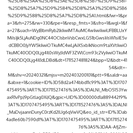
%25D8%25AA%25D8%25AE%25D8%25B7%25D9%2581-
%25D8%25A7%25D9%2584%25D8%25A3%25D8%25B6
%25D9%2588%25D8%25A7%25D8%25A1.html&fwr=1&pr
a=3&rh=275&rw=330&rpe=1&resp_fmts=3&sfro=1&wgl=1&f
a=27&uach=WyJBbmRyb2lkIiwiMTAuMC4wIiwiIiwiUFBBLUxY
MiIsIjk5LjAuNDg0NC44OCIsbnVsbCwxLG51bGwsIiIsW1siIE5v
dCBBO0JyYW5kIiwiOTkuMC4wLjAiXSxbIkNocm9taXVtIiwiO
TkuMC40ODQ0Ljg4Il0sWyJIdWF3ZWlCcm93c2VyIiwiOTkuM
C40ODQ0Ljg4Il1dLDBd&dt=1711527481824&bpp=12&bdt=41
54&idt=-
M&shv=r20240321&mjsv=m202403200101&ptt=9&saldr=aa
&abxe=1&cookie=ID%3D58d2a474bbd11c99%3AT%3D1707
475495%3ART%3D1711527476%3AS%3DALNI_MbO5153Yw
axR1vPpJ9pGtlag0XiJQ&gpic=UID%3D00000d1a889442f9%
3AT%3D1707475495%3ART%3D1711527476%3AS%3DALNI
_MaDvjaannDunyC0rzKd2lUg6qVwVQ&eo_id_str=ID%3Dab
4ad1e60b7590d1%3AT%3D1707475495%3ART%3D17115274
76%3AS%3DAA-AfjZm-