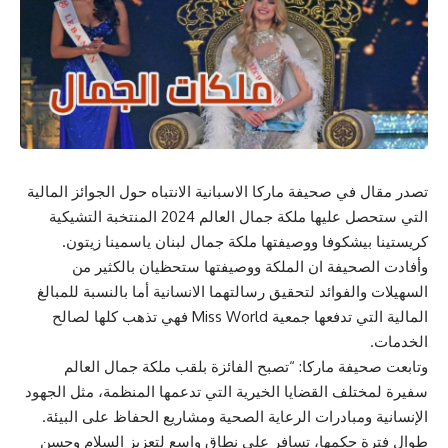
تصدر مقال في صحيفة ماركا الاسبانية الانتباه حول الجوائز المالية
التي ستحصل عليها ملكة جمال العالم 2024 المنتخبة التشيكية
كريستينا بيشكوفا ووصيفتها ملكة جمال لبنان ياسمينا زيتون.
وأفادت الصحيفة ان الملكة ووصيفتها ستحظيان بالكثير من
السهيلات والفوائد لتحقيق رسالتهما الانسانية أما بالنسبة للمبالغ
المالية التي تدفعها جمعية Miss World فهي تذهب كلها لصالح
الخدمات.
وتابعت صحيفة ماركا: “تصبح الفائزة بلقب ملكة جمال العالم
سفيرة لمختلف القضايا الخيرية التي تدعمها المنظمة، مثل الجهود
الإنسانية ومبادرات الرعاية الصحية ومشاريع الحفاظ على البيئة.
طوال فترة حكمها، تسافر على نطاق واسع لتعزيز السلام وحسن