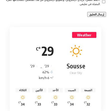
المقبلة في تعليقي.
Weather
29
°C
Sousse
°
°
29
_
29
62%
Clear Sky
6 km/h
الجمعة
السبت
الأحد
الأثنين
الثلاثاء
°C
°C
°C
°C
°C
34
33
33
34
32