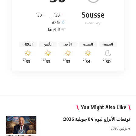
Sousse
°
°
30
_
30
62%
Clear Sky
5 km/h
الجمعة
السبت
الأحد
الأثنين
الثلاثاء
°C
°C
°C
°C
°C
33
33
33
34
30
You Might Also Like
توقعات الأبراج ليوم 04 جويلية 2026:
4 يوليو، 2026