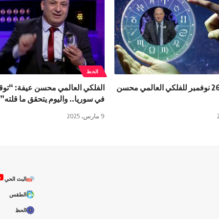
الحظ
الأبراج اليوم 26 نوفمبر للفلكي العالمي محسن
الفلكي العالمي محسن عيفة: “توقع
في سوريا.. واليوم يتحقق ما قلته”
9 مارس، 2025
ص
البث الحي
الطقس
الحظ