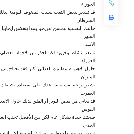
الجوزاء
قد تشعر ببعض التعب بسبب الضغوط اليومية لذلك ح
السرطان
حالتك النفسية تتحسن تدريجيا وهذا ينعكس إيجابي
السهر
الأسد
تشعر بنشاط وحيوية لكن احذر من الإجهاد العضلي أ
العذراء
حاول الاهتمام بنظامك الغذائي أكثر فقد تحتاج إلى
الميزان
تشعر براحة نفسية تساعدك على استعادة نشاطك لك
العقرب
قد تعاني من بعض التوتر أو القلق لذلك حاول الابتعا
القوس
صحتك جيدة بشكل عام لكن من الأفضل تجنب العادا
الجدي
تشعر بتحسن ملحوظ في حالتك الصحية لكن لا تهمل 