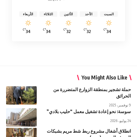
السبت
الأحد
الأثنين
الثلاثاء
الأربعاء
°C
°C
°C
°C
°C
34
34
32
32
34
You Might Also Like
حملة تشجير بمنطقة الزوارع المتضررة من
الحرائق
9 نوفمبر، 2025
سوسة: نحو إعادة تشغيل معمل “حليب بلادي”
24 يوليو، 2026
انطلاق أشغال مشروع ربط شط مريم بشبكات