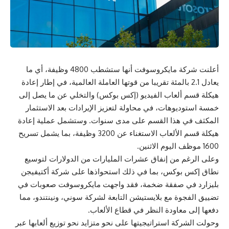
أعلنت ⁠شركة مايكروسوفت أنها ​ستشطب 4800 وظيفة، ​أي ما
يعادل 2.1 ‌بالمئة تقريبا ‌من قوتها العاملة ‌العالمية، في إطار إعادة
هيكلة قسم ألعاب الفيديو (إكس بوكس) والتخلي عن ⁠ما يصل إلى
خمسة استوديوهات، في محاولة لتعزيز الإيرادات بعد ​الاستثمار
المكثف في هذا القسم على مدى ⁠سنوات. وستشمل عملية إعادة
هيكلة قسم الألعاب الاستغناء عن 3200 وظيفة، بما ⁠يشمل تسريح
1600 موظف اليوم الاثنين.
وعلى الرغم من إنفاق عشرات المليارات من الدولارات لتوسيع
نطاق إكس بوكس، بما في ذلك استحواذها على شركة أكتيفيجن
بليزارد ​في صفقة ضخمة، فقد واجهت مايكروسوفت صعوبات في
تضييق الفجوة مع بلايستيشن التابعة ‌لشركة سوني، ونينتندو، مما
دفعها إلى معاودة النظر في قطاع الألعاب.
وحولت الشركة ⁠استراتيجيتها على نحو متزايد ‌نحو توزيع ألعابها عبر