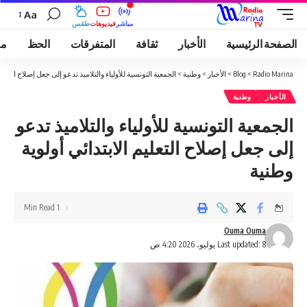
Aa
مباشر
فيديوهات
طقس
الصفحة الرئيسية
الأخبار
ثقافة
المتفرقات
الحظ
مو
Radio Marina
>
Blog
>
الأخبار
>
وطنية
>
الجمعية التونسية للأولياء والتلاميذ تدعو إلى جعل إصلاح التعليم
الأخبار
وطنية
الجمعية التونسية للأولياء والتلاميذ تدعو
إلى جعل إصلاح التعليم الابتدائي أولوية
وطنية
1 Min Read
Ouma Ouma
Last updated: 8 يوليو، 2026 4:20 ص