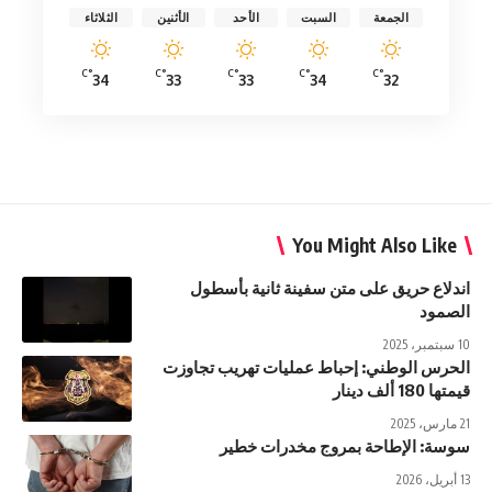
الجمعة
السبت
الأحد
الأثنين
الثلاثاء
°C
°C
°C
°C
°C
34
33
33
34
32
You Might Also Like
اندلاع حريق على متن سفينة ثانية بأسطول
الصمود
10 سبتمبر، 2025
الحرس الوطني: إحباط عمليات تهريب تجاوزت
قيمتها 180 ألف دينار
21 مارس، 2025
سوسة: الإطاحة بمروج مخدرات خطير
13 أبريل، 2026