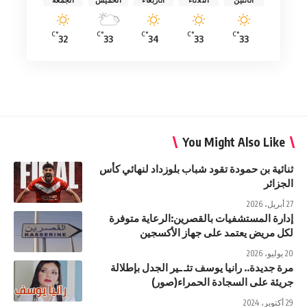
°C
°C
°C
°C
°C
32
33
34
33
33
You Might Also Like
ثنائية بن حمودة تقود شباب بلوزداد لنهائي كأس
الجزائر
27 أبريل، 2026
إدارة المستشفيات بالقصرين:الرعاية متوفرة
لكل مريض يعتمد على جهاز الأكسجين
20 يوليو، 2026
مرة جديدة.. رانيا يوسف تثـ ـير الجدل بإطلالة
جريئة على السجادة الحمراء(صور)
29 أكتوبر، 2024