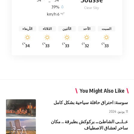
39%
Clear Sky
6 km/h
السبت
الأحد
الأثنين
الثلاثاء
الأربعاء
°C
°C
°C
°C
°C
34
33
33
32
33
You Might Also Like
سوسة: احتراق حافلة سياحية بشكل كامل
11 يونيو، 2024
عــلــى الشاطئ… بركوكش بطبرقة .. مكان
ساحر لعشاق الاصطياف