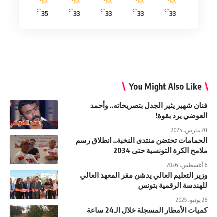
°C
°C
°C
°C
°C
35
33
33
33
33
You Might Also Like
فنان شهير يثير الجدل بتصريحاته.. وأحمد
العوضي يرد بقوة!
20 مارس، 2025
الحمامات تحتضن منتدى النخبة.. انطلاق رسم
ملامح الكرة التونسية حتى 2034
6 أغسطس، 2026
وزير التعليم العالي يدشن مقر المعهد العالي
للهندسة الرقمية بتونس
26 يونيو، 2025
كميات الأمطار المسجلة خلال الـ24 ساعة