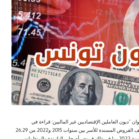
 ”ديون العاملين الإقتصاديين غير الماليين: قراءة في
الحسابات المالية” الصادر في مارس 2024 ،تضاعف القروض المسندة للأسر بين سنوات 2015 و2022 من 26.29
مليار دينار في سنة 2015 إلى 55.3 مليار دينار في سنة 2022 بما في ذلك قروض أصحاب الباتيندة والمنظمات