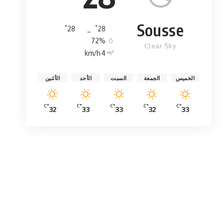
Sousse
°
°
28
_
28
72%
Clear Sky
4 km/h
الخميس
الجمعة
السبت
الأحد
الأثنين
°C
°C
°C
°C
°C
32
33
33
32
33