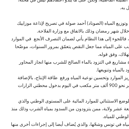
 به.
 وتوزيع المياه (الصوناد) أحمد صولة في تصريح لإذاعة موزاييك
 خلال شهر رمضان وذلك بالاتفاق مع وزارة الفلاحة.
، فاللجوء إلى هذا النظام يأتي لضمان التصرف الأنجع في الموارد
ب على المياه مما جعل النقص يتعمّق بمرور السنوات، موضّحا
لاك، وفق قوله.
اريع في التزود بالماء الصالح للشرب منها انجاز المحاور
بالمياه وتنويعها.
 6 محطات جديدة لتعزيز الموارد وتحسين نوعية المياه ورفع طاقة الإنتاج، بالإضافة
إلى مشاريع محطات تحلية المياه للوصول إلى توفير نحو 900 ألف متر مكعب في اليوم بدخول محطتي الزارات
وضع الاستثنائي للموارد المائية على المستوى الوطني والذي
ن بأربعة عشر ولاية، ممن يتزودون من السدود بمياه الشرب وذلك منذ
لمياه في تونس وشحّها، والذي يُضاف أيضا إلى إجراءات أخرى منها