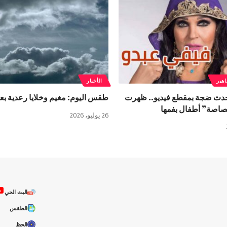
هير
الأخبار
حدث ضجة بمقطع فيديو.. ظهرت
طقس اليوم: مغيم وخلايا رعدية بع
اصة” أطفال بفمها
26 يوليو، 2026
ص
البث الحي
الطقس
الحظ