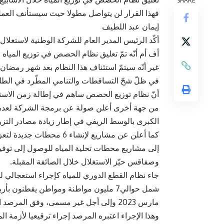
فهذا القرار لن يتواصل مطولا حيث سيستأنف العمل
إيمان عبد اللطيف
أكّد الرئيس المدير العام للشركة الوطنية لاستغلال
أف أم أنّه تمّ تعليق نظام الحصص في توزيع المياه
غير أنّه سيتمّ استئناف هذا النظام بعد شهر رمضان
في ظلّ شحّ التساقطات والتنامي المطّرد في الطل
أنّ نظام توزيع الحصص ساهم في إطالة زمن الاسته
من جهة أخرى أعلن صولة عن برمجة الشركة لعدة مش
الكبرى بالوسط الريفي في إطار زيادة مصادر التزود 
كما أعلن عن مشاريع لإنشاء
وصفاقس حيّز الاستغلال خلال الصائفة المقبلة.
جاء نظام القطع الدوري للمياه كإجراء استعجالي لل
شمل حوالي7 مليون مواطنة ومواطن يقطنو
مارس 2023 وإلى أجل غير مسمى، وفق المرصد الوطني للمياه.
وهذا الإجراء اعتبره المرصد إجراء ترقيعيا لأزمة ا