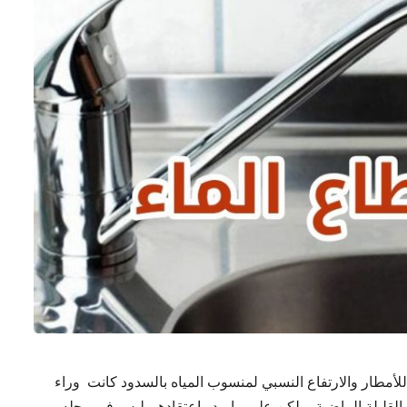
للأمطار والارتفاع النسبي لمنسوب المياه بالسدود كانت وراء
القليلة الماضية، ولكن على ما يبدو اعتقادهم ليس في محله،