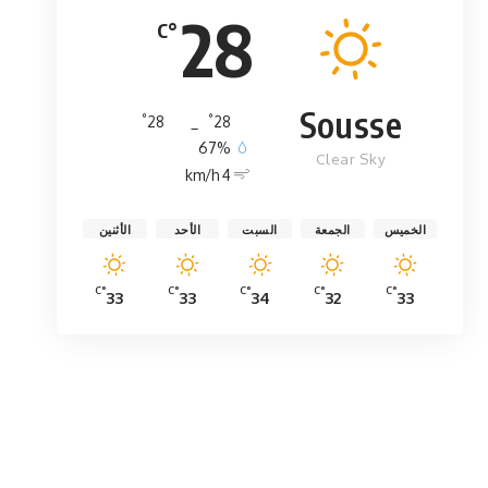
28
°C
Sousse
°
°
28
_
28
67%
Clear Sky
4 km/h
الخميس
الجمعة
السبت
الأحد
الأثنين
°C
°C
°C
°C
°C
33
33
34
32
33