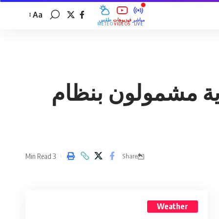
Aa
مباشر
فيديوهات
طقس
MÉTÉO
VIDÉOS
LIVE
د رمضان.. 7 ملايين تونسي في 14 ولاية مشمولون بنظام
3 Min Read
Share
Weather