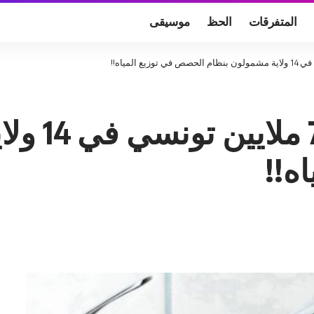
المتفرقات
الحظ
موسيقى
يستأنف بع
ه!!