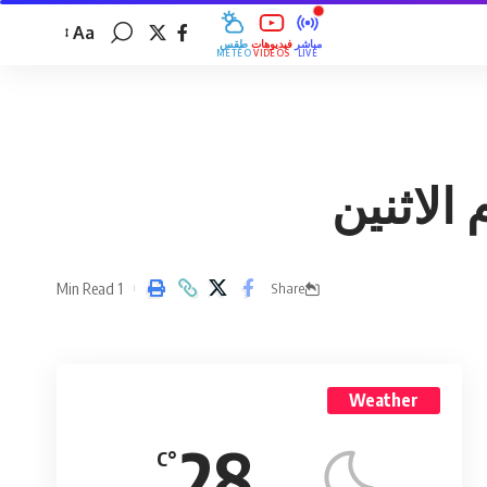
Aa
مباشر
فيديوهات
طقس
MÉTÉO
VIDÉOS
LIVE
الاثنين
1 Min Read
Share
Weather
28
°C