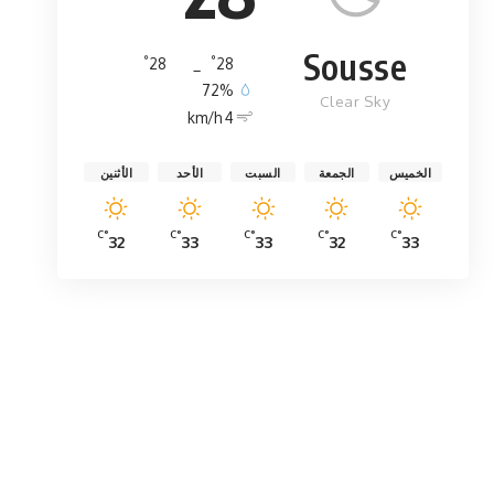
Sousse
°
°
28
_
28
72%
Clear Sky
4 km/h
الخميس
الجمعة
السبت
الأحد
الأثنين
°C
°C
°C
°C
°C
32
33
33
32
33