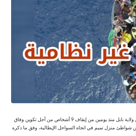
تمكن أعوان فرقة الشرطة العدلية بمنزل تميم من ولاية نابل منذ يومين من إيقاف 9 أشخاص من أجل تكوين وفاق
 من شواطئ منزل تميم في اتجاه السواحل الإيطالية، وفق ما ذكره