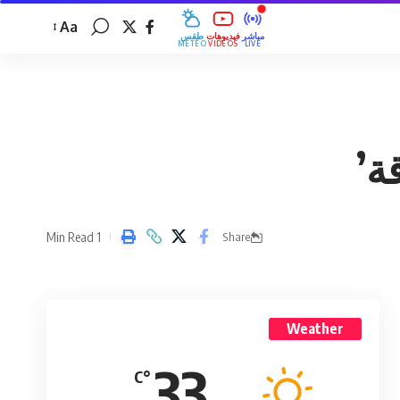
Aa
مباشر
فيديوهات
طقس
MÉTÉO
VIDÉOS
LIVE
1 Min Read
Share
Weather
33
°C