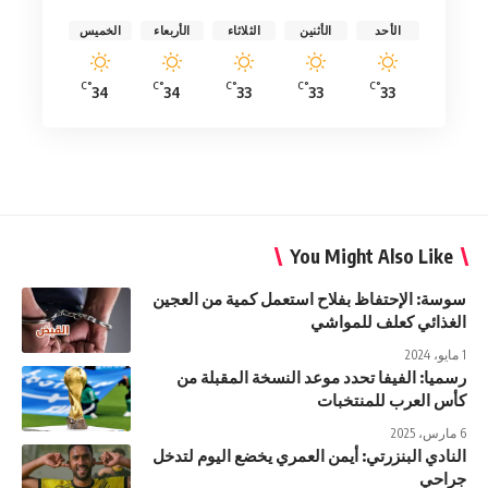
الأحد
الأثنين
الثلاثاء
الأربعاء
الخميس
°C
°C
°C
°C
°C
34
34
33
33
33
You Might Also Like
سوسة: الإحتفاظ بفلاح استعمل كمية من العجين
الغذائي كعلف للمواشي
1 مايو، 2024
رسميا: الفيفا تحدد موعد النسخة المقبلة من
كأس العرب للمنتخبات
6 مارس، 2025
النادي البنزرتي: أيمن العمري يخضع اليوم لتدخل
جراحي