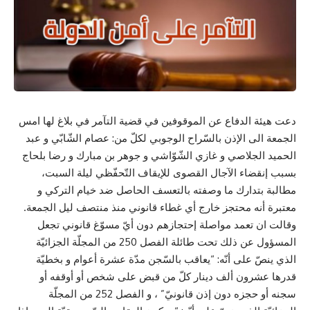
دعت هيئة الدفاع عن الموقوفين في قضية التآمر في بلاغ لها امس
الجمعة الى الإذن بالسّراح الوجوبي لكلّ من: عصام الشّابّي و عبد
الحميد الجلاصي و غازي الشّوّاشي و جوهر بن مبارك و رضا بلحاج
بسبب إنقضاء الآجال القصوى للإيقاف التّحفّظي ليلة السبت،
مطالبة بتدارك ما وصفته بالتعسف الحاصل ضد خيام التركي و
معتبرة أنه محتجز خارج أي غطاء قانوني منذ منتصف ليل الجمعة.
وقالت ان تعمد مواصلة إحتجازهم دون أيّ مسوّغ قانوني تجعل
المسؤول عن ذلك تحت طائلة الفصل 250 من المجلّة الجزائيّة
الذي ينصّ على أنّه: “يعاقب بالسّجن مدّة عشرة أعوام و بخطيّة
قدرها عشرون ألف دينار كلّ من قبض على شخص أو أوقفه أو
سجنه أو حجزه دون إذن قانونيّ” ، و الفصل 252 من المجلّة