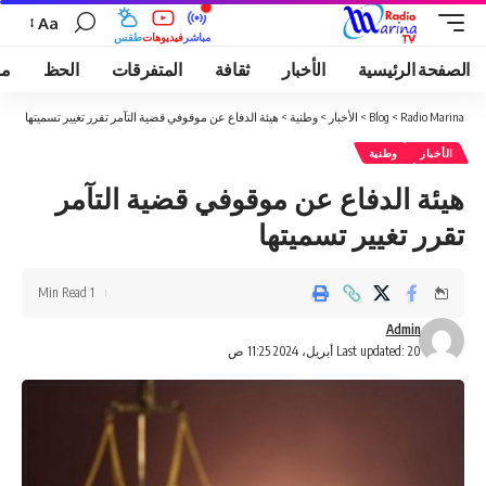
Aa
مباشر
فيديوهات
طقس
الصفحة الرئيسية
الأخبار
ثقافة
المتفرقات
الحظ
مو
Radio Marina
>
Blog
>
الأخبار
>
وطنية
>
هيئة الدفاع عن موقوفي قضية التآمر تقرر تغيير تسميتها
الأخبار
وطنية
هيئة الدفاع عن موقوفي قضية التآمر
تقرر تغيير تسميتها
1 Min Read
Admin
Last updated: 20 أبريل، 2024 11:25 ص