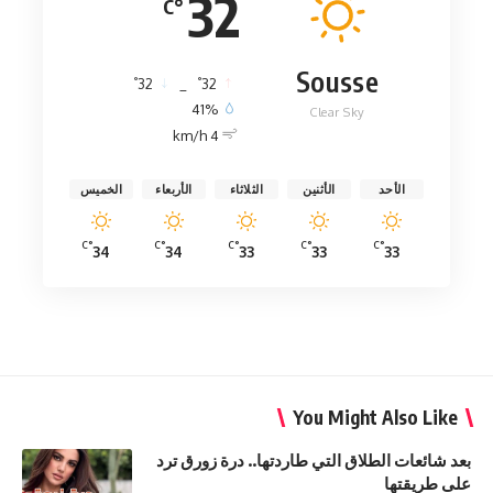
32
°C
Sousse
°
°
32
_
32
41%
Clear Sky
4 km/h
الأحد
الأثنين
الثلاثاء
الأربعاء
الخميس
°C
°C
°C
°C
°C
34
34
33
33
33
You Might Also Like
بعد شائعات الطلاق التي طاردتها.. درة زورق ترد
على طريقتها