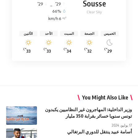
Sousse
°
°
29
_
29
66%
Clear Sky
6 km/h
الخميس
الجمعة
السبت
الأحد
الأثنين
°C
°C
°C
°C
°C
33
33
34
32
29
You Might Also Like
وزير الداخلية: المهاجرون غير النظاميين يكبدون
تونس سنويا خسائر بقرابة 350 مليار
17 يوليو، 2024
أسامة عبيد ينتقل للدوري البرتغالي