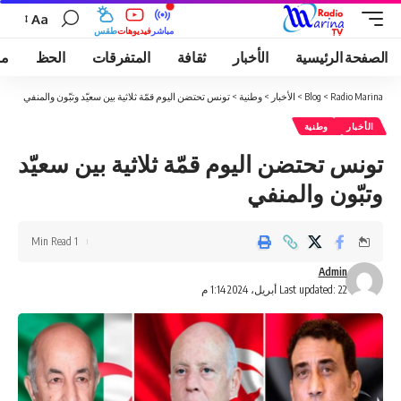
Aa
مباشر
فيديوهات
طقس
الصفحة الرئيسية
الأخبار
ثقافة
المتفرقات
الحظ
مو
Radio Marina
>
Blog
>
الأخبار
>
وطنية
>
تونس تحتضن اليوم قمّة ثلاثية بين سعيّد وتبّون والمنفي
الأخبار
وطنية
تونس تحتضن اليوم قمّة ثلاثية بين سعيّد
وتبّون والمنفي
1 Min Read
Admin
Last updated: 22 أبريل، 2024 1:14 م