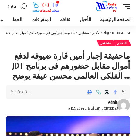
Aa
مباشر
فيديوهات
طقس
الصفحة الرئيسية
الأخبار
ثقافة
المتفرقات
الحظ
مو
Radio Marina
>
Blog
>
الأخبار
>
مشاهير
>
ماحقيقة إجبار أمين ڨارة ضيوفه لدفع أموال مقابل حضورهم في برنامج JDT … الفلكي العال
الأخبار
مشاهير
ماحقيقة إجبار أمين ڨارة ضيوفه لدفع
أموال مقابل حضورهم في برنامج JDT
… الفلكي العالمي محسن عيفة يوضح
3 Min Read
Admin
Last updated: 23 أبريل، 2024 1:39 م