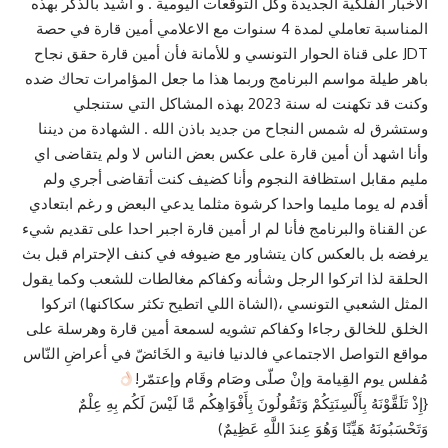
الأخبار الفلكية الجديدة وكل التوقعات اليومية . و أشيد بالذكر بهذه
المناسبة تعاملي لمدة 4 سنوات مع الاعلامي أمين قارة في حصة
JDT على قناة الحوار التونسي و للأمانة فأن أمين قارة حقق نجاح
باهر طيلة مواسم البرنامج وربما هذا ما جعل المؤامرات تحاك ضده
وكنت قد تكهنت له سنة 2023 بهذه المشاكل التي ستنجلي
وستشرق له شمس النجاح من جديد باذن الله . الشهادة من ديننا
وأنا اشهد أن أمين قارة على عكس بعض الناس لا ولم يتقاضى اي
مليم مقابل استظافة النجوم وأنا كضيف كنت أتقاضى أجري ولم
أقدم له يوما مليما واحدا كرشوة مثلما يدعي البعض و رغم ابتعادي
عن القناة والبرنامج فأنا لم ار أمين قارة اجبر احدا على تقديم شيء
يرفضه بل بالعكس كان يتشاور مع ضيوفه في كنف الإحترام قبل بث
الحلقة لذا اتركوا الرجل وشأنه وكفاكم مغالطات للشعب وكما يقول
المثل الشعبي التونسي ،(الشاة اللي اتطيح تكثر سكاكنها) اتركوا
الخلق للخالق رجاءا وكفاكم تشويه لسمعة أمين قارة وهرسلة على
مواقع التواصل الاجتماعي فالدنيا فانية ‏و الخَائضّ في أعراضِ النّاس
مُفلس يوم القِيامة وإنْ صلّى وصَام وقَام وإعتمّر!
{إِذْ تَلَقَّوْنَهُ بِأَلْسِنَتِكُمْ وَتَقُولُونَ بِأَفْوَاهِكُم مَّا لَيْسَ لَكُم بِهِ عِلْمٌ
وَتَحْسَبُونَهُ هَيِّنًا وَهُوَ عِندَ اللَّهِ عَظِيمٌ)