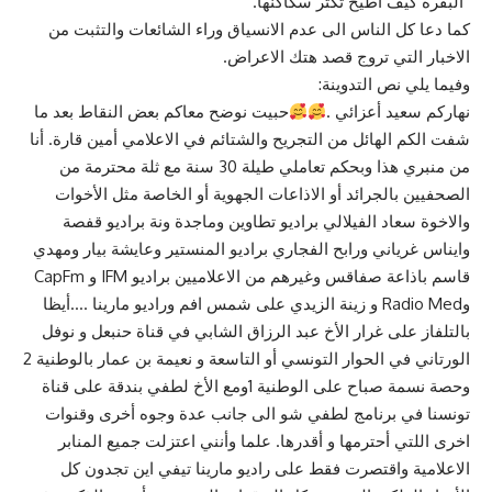
“البڨرة كيف اطيح تكثر سكاكنها.
كما دعا كل الناس الى عدم الانسياق وراء الشائعات والتثبت من
الاخبار التي تروج قصد هتك الاعراض.
وفيما يلي نص التدوينة:
نهاركم سعيد أعزائي .
حبيت نوضح معاكم بعض النقاط بعد ما
شفت الكم الهائل من التجريح والشتائم في الاعلامي أمين قارة. أنا
من منبري هذا وبحكم تعاملي طيلة 30 سنة مع ثلة محترمة من
الصحفيين بالجرائد أو الاذاعات الجهوية أو الخاصة مثل الأخوات
والاخوة سعاد الفيلالي براديو تطاوين وماجدة ونة براديو قفصة
وايناس غرياني ورابح الفجاري براديو المنستير وعايشة بيار ومهدي
قاسم باذاعة صفاقس وغيرهم من الاعلاميين براديو IFM و CapFm
وRadio Med و زينة الزيدي على شمس افم وراديو مارينا ….أيظا
بالتلفاز على غرار الأخ عبد الرزاق الشابي في قناة حنبعل و نوفل
الورتاني في الحوار التونسي أو التاسعة و نعيمة بن عمار بالوطنية 2
وحصة نسمة صباح على الوطنية 1ومع الأخ لطفي بندقة على قناة
تونسنا في برنامج لطفي شو الى جانب عدة وجوه أخرى وقنوات
اخرى اللتي أحترمها و أقدرها. علما وأنني اعتزلت جميع المنابر
الاعلامية واقتصرت فقط على راديو مارينا تيفي اين تجدون كل