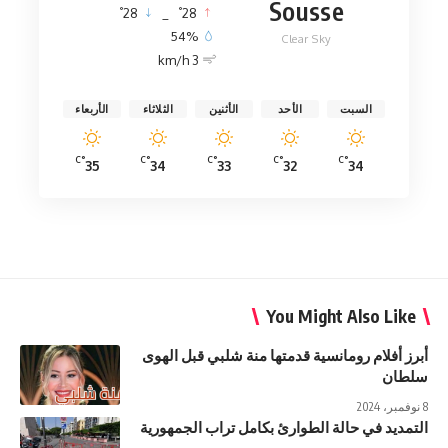
Sousse
°
°
28
_
28
54%
Clear Sky
3 km/h
السبت
الأحد
الأثنين
الثلاثاء
الأربعاء
°C
°C
°C
°C
°C
35
34
33
32
34
You Might Also Like
أبرز أفلام رومانسية قدمتها منة شلبي قبل الهوى
سلطان
8 نوفمبر، 2024
التمديد في حالة الطوارئ بكامل تراب الجمهورية