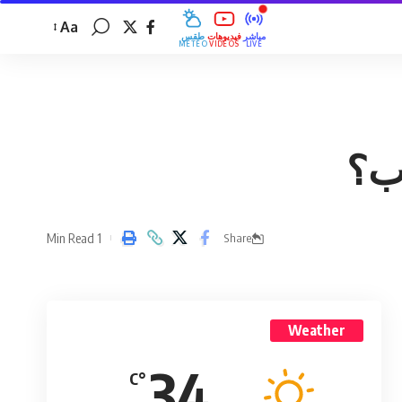
Aa
مباشر
فيديوهات
طقس
MÉTÉO
VIDÉOS
LIVE
اب؟
1 Min Read
Share
Weather
34
°C