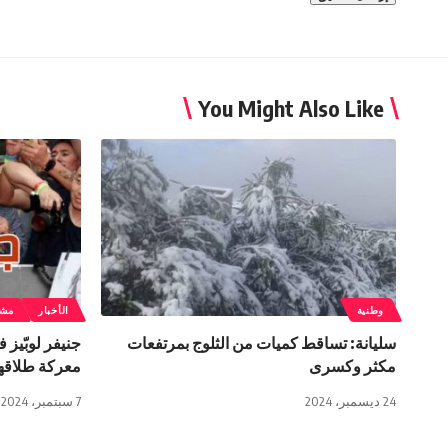
You Might Also Like
وطنية
الأخبار
مشا
سليانة: تساقط كميات من الثلوج بمرتفعات
جنيفر لوبّيز 
مكثر وكسرى
معركة طلاقه
24 ديسمبر، 2024
7 سبتمبر، 2024