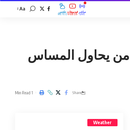
Aa
مباشر
فيديوهات
طقس
MÉTÉO
VIDÉOS
LIVE
م من يحاول المساس
1 Min Read
Share
Weather