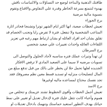
طاقتك الذهنية والبناءة لوضع حد التساؤلات والالتباسات ناقش
بهدوء لتتمتع بسرعة الخاطر وقدرة علي التفاوض والاقناع وتقوم
بتسوية مالية مرضية
برج الجوزاء
تعيش لحظات صعبة، انها اكثر ايام الشهر توترا وتشنجا فحاذر اثارة
المتاعب الشخصية ولا تنفعل، فترة لا تفرض رايا وتجنب الخصام قد
تقلق بشان احد افراد العائله او بشان ارتباط مهم رغبه في تعزيز
اللقاءات العائله واحداث تغييرات علي صعيد شخصي
برج السرطان
لن تهدأ وتيرات عملك فتره مناسبه لأجاد الحلول والتوصل الى
تسويات مرضيه لا سيما على الصعيد المادي لا ترفض الافكار
الجديده لعلها تحمل حلا لن يخطر على بالك من قبل تدفع مبلغ من
المال لتصليحات منزليه او تسديد قسط معين نظم مصروفك فقد
تجد نفسك محتاج لمساعده ماليه اوغيرها
برج الاسد
تعيش أجمل الحظات وأقوى الحظوظ تشتد عزيمتك و تتخلص من
هموم وأعباء كانت تثقل عليك فترة لإدخال تعديل أو تغيير على نمط
حياتك بهدف التطور استعيد حماستك وتنهمك بادخال تعديلات او