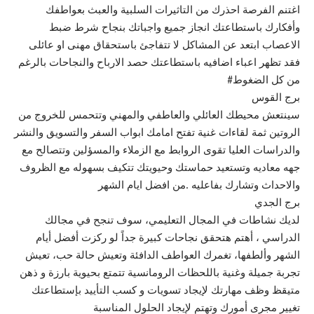
اغتنم الفرصة احذرك من التاثيرات السلبية والعبث بعواطفك
وأفكارك باستطاعتك انجاز جميع واجباتك بنجاح شرط ضبط
الاعصاب ابتعد عن المشاكل لا تتفاجئ باستحقاق مهنى او عائلى
فقد تظهر اعباء اضافيه باستطاعتك حصد الارباح والنجاحات بالرغم
من كل الضغوط#
برج القوس
سينتعش محيطك العائلي والعاطفي والمهني وتتحمس للخروج من
الروتين ثمة لقاءات غنية تفتح امامك ابواب السفر والتسويق والنشر
والدراسات العليا تقوى الروابط مع الزملاء والمسؤلين وتتصالح مع
جهه معاديه وتستعيد حماستك وحيويتك تتكيف بسهوله مع الظروف
والاحداث وتشارك بفاعليه .من افضل ايام الشهر
برج الجدي
لديك نشاطات في المجال التعليمي، سوف تنجح في مجالك
الدراسي ، أهتم هتحقق نجاحات كبيرة جداً لو ركزت أفضل أيام
الشهر وألطفها، تغمرك العواطف الدافئة وتعيش حالة حب، تعيش
تجربة جميلة وغنية باللحظات الرومانسية تتمتع بحيوية بارزة و ذهن
متيقظ وظف مهارتك لإيجاد تسويات و كسب التأييد بإستطاعتك
تغيير مجرى أمورك وتهتم لإيجاد الحلول المناسبة