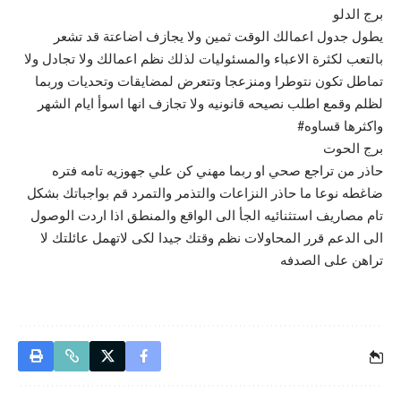
برج الدلو
يطول جدول اعمالك الوقت ثمين ولا يجازف اضاعتة قد تشعر
بالتعب لكثرة الاعباء والمسئوليات لذلك نظم اعمالك ولا تجادل ولا
تماطل تكون نتوطرا ومنزعجا وتتعرض لمضايقات وتحديات وربما
لظلم وقمع اطلب نصيحه قانونيه ولا تجازف انها اسوأ ايام الشهر
واكثرها قساوه#
برج الحوت
حاذر من تراجع صحي او ربما مهني كن علي جهوزيه تامه فتره
ضاغطه نوعا ما حاذر النزاعات والتذمر والتمرد قم بواجباتك بشكل
تام مصاريف استثنائيه الجأ الى الواقع والمنطق اذا اردت الوصول
الى الدعم قرر المحاولات نظم وقتك جيدا لكى لاتهمل عائلتك لا
تراهن على الصدفه