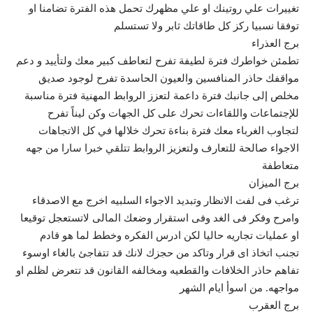
تغييرات علي روتينك او علي مظهرك تحمل هذه الفترة تضامنا او
توفقا نسبيا ركز كل طاقاتك ثابر ولا تستسلم
برج العذراء
تطمئن خواطرك فترة لطيفة تفرح لتعاطف كبير معك ولتأييد و دعم
مواقفك حاذر المنافسين والعيون الحاسدة تفرح لوجود صديق
مخلص إلى جانبك فترة داعمة لتعزز الروابط المهنية فترة مناسبة
للإجتماعات واللقاءات تحرك على كل الجهات وكن ليناً تفرح
لتجاوب الغرباء معك فترة بناءة تحرك خلالها في كل الاتجاهات
الاجواء صالحة للتعارف ولتعزيز الروابط تتلقي خبرا سارا من جهه
متعاطفة
برج الميزان
ترغب فى لفت الانظار وتبديد الاجواء السلبيه اخرج مع الاصدقاء
وامرح وفكر فى الغد وفى استقرار وضعك المالى لاتستعجل توقيعا
او عمليات تجاريه حاليا لكن ادرس الفكره وخطط لما هو قادم
تجنب اتخاذ اى قرار وتاكد من حجزك لانك قد تتفاجئ بالغاء اوسوء
تفاهم حاذر الخلافات والقطعيه ومخالفه القانون قد تتعرض لظلم او
مواجهه. من اسوأ ايام الشهر
برج العقرب