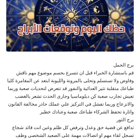
برج الحمل
قم باستشارة الخبراء قبل ان تتسرع بحسم موضوع مهم ناقش
وفاوض ولا تستسلم وتحلى بالمرونة والليونة ابتعد عن المغامرة كليا
طباعك متقلبة تثير العدائية والنفور قد تتعرض لتحديات صعبة وربما
تعيش تجارب صعبة كن دبلوماسيا وجارى الحدث تشعر بالغضب
والانزعاج وربما تفشل في التركيز علي عملك حاذر مخالفة القانون
واثارة تحفظ الشركاء طباعك صعبة وعنادك خطير
برج الثور
تدافع عن قضية حق وعدل وترفض كل ظلم وغبن انت قائد شجاع
تسجل لقاء مهم او اتصالات مهمة على الصعيد الشخصى وظف