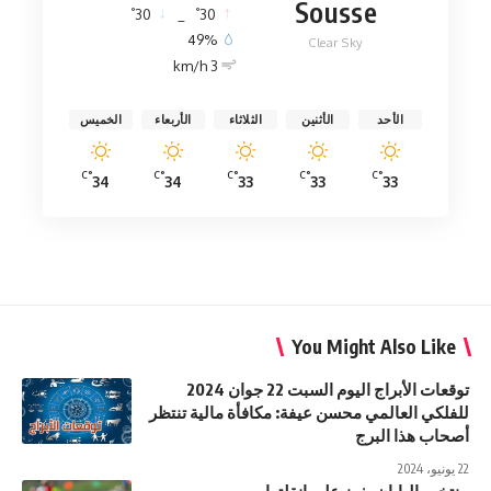
Sousse
°
°
30
_
30
49%
Clear Sky
3 km/h
الأحد
الأثنين
الثلاثاء
الأربعاء
الخميس
°C
°C
°C
°C
°C
34
34
33
33
33
You Might Also Like
توقعات الأبراج اليوم السبت 22 جوان 2024
للفلكي العالمي محسن عيفة: مكافأة مالية تنتظر
أصحاب هذا البرج
22 يونيو، 2024
منتخب اليابان يفوز على انقلترا