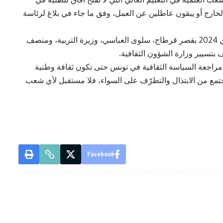
 الخارج أو يبقون عاطلين عن العمل، وفق ما جاء في بلاغ لرئاسة
ويأتي ذلك لدى استقباله عصر اليوم الخميس 2 ماي 2024 بقصر قرطاج، سلوى العباسي، وزيرة التربية، ومنصف
ف بتسيير وزارة الشؤون الثقافية.
راجعة السياسة الثقافية في تونس حتى تكون ثقافة وطنية
جتمع من الابتذال والتطرّف على السواء، فلا مستقبل لأي شعب
Facebook