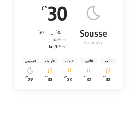
30
°C
Sousse
°
°
30
_
30
55%
Clear Sky
5 km/h
الأحد
الأثنين
الثلاثاء
الأربعاء
الخميس
°C
°C
°C
°C
°C
29
33
33
32
33