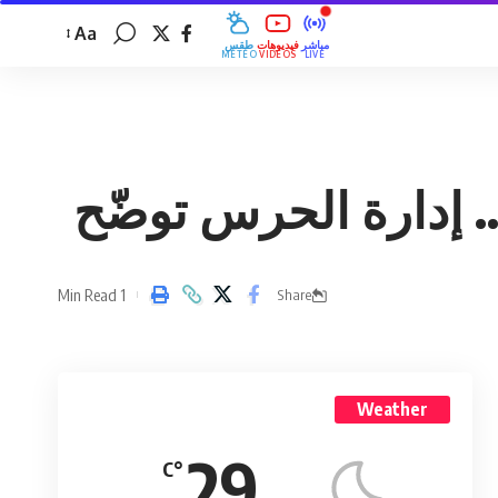
Aa
مباشر
فيديوهات
طقس
MÉTÉO
VIDÉOS
LIVE
. إدارة الحرس توضّح
1 Min Read
Share
Weather
29
°C