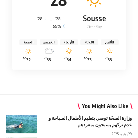
Sousse
°
°
28
_
28
55%
Clear Sky
الأثنين
الثلاثاء
الأربعاء
الخميس
الجمعة
°C
°C
°C
°C
°C
32
33
34
33
33
You Might Also Like
وزارة الصحّة توصي بتعليم الأطفال السباحة و
عدم تركهم يسبحون بمفردهم
29 يونيو، 2025