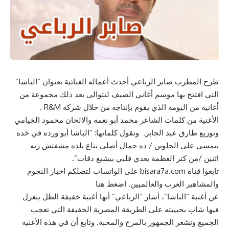
طرح المطرب صابر الرباعي أحدث أعماله الغنائية بعنوان “الباشا”
التي افتتح بها موسم أغاني الصيف لتتوالى بعد ذلك مجموعة من
أغانيه من البومه الذي يقوم بإنتاجه من خلال شركة R&M .
الأغنية من كلمات الشاعر محمد أبو نعمه والالحان محمود الخيامي
وتوزيع طارق عبد الجابر. وتقول كلماتها: “الباشا أبو ورده في خده
بيمسي علي الحلوين / ده جمال أصلي بتاع بلده مشفتش زيه
اثنين /من كتر العظمة يعدي قلبي بيشبع دقات”.
تابعوا قناة bisara7a.com على الواتساب لتصلكم اخبار النجوم
والمشاهير العرب والعالميين. اضغط هنا
عن أغنية “الباشا”، أشار “الرباعي” أنها أغنية خفيفة الظل يتغزل
فيها شاب بحبيبته على الطريقة المصرية الخفيفة التي تعجب
الجميع وتشعر الجمهور بالمرح والمحبة. وتابع أن في هذه الأغنية