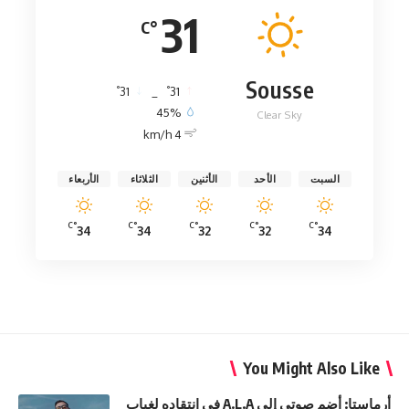
31
°C
Sousse
°
°
31
_
31
45%
Clear Sky
4 km/h
السبت
الأحد
الأثنين
الثلاثاء
الأربعاء
°C
°C
°C
°C
°C
34
34
32
32
34
You Might Also Like
أرماستا: أضم صوتي إلى A.L.A في انتقاده لغياب