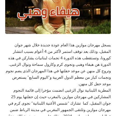
يسجل مهرجان موازين هذا العام عودة جديدة خلال شهر جوان
المقبل، وذلك بعد توقف استمر لأكثر من 4 أعوام بسبب انتشار
كورونا، وتستقطب هذه الدورة 4 نجمات لبنانيات يشاركن في هذه
الدورة هن هيفاء وهبى ونجوى كرم وكارول سماحة ونوال الزغبى.
وتروج كل منهن عن موعد حفلتها في هذا المهرجان الذى يضم نجوم
ونجمات كبار من معظم الدول العربية و”اليوم السابع” يستعرض
موعد حفل كل منهن.
المطربة اللبنانية نوال الزغبى انضمت مؤخرا إلى قائمة النجوم
المشاركين في مهرجان موازين بالمغرب حيث إن حفلتها يوم 25
جوان المقبل، كما تشارك “شمس الأغنية اللبنانية” نجوى كرم في
مهرجان موازين وتلتقى الجمهور المغربي في مدينة الرباط ضمن