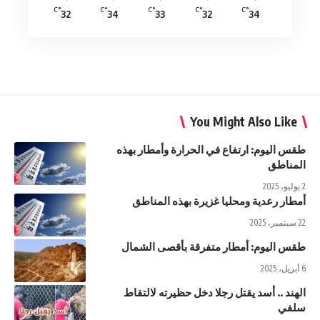
°C
°C
°C
°C
°C
32
34
33
32
34
You Might Also Like
طقس اليوم: ارتفاع في الحرارة وأمطار بهذه
المناطق
2 يوليو، 2025
أمطار رعدية ومحليا غزيرة بهذه المناطق
22 سبتمبر، 2025
طقس اليوم: أمطار متفرقة بأقصى الشمال
6 أبريل، 2025
الهند .. أسد يقتل رجلا دخل حظيرته لالتقاط
سلفي