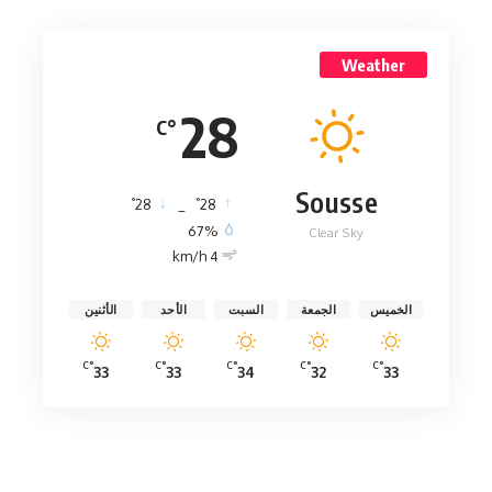
Weather
28
°C
Sousse
°
°
28
_
28
67%
Clear Sky
4 km/h
الخميس
الجمعة
السبت
الأحد
الأثنين
°C
°C
°C
°C
°C
33
33
34
32
33