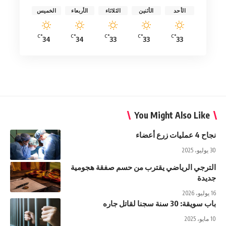
الأحد
الأثنين
الثلاثاء
الأربعاء
الخميس
°C
°C
°C
°C
°C
34
34
33
33
33
You Might Also Like
نجاح 4 عمليات زرع أعضاء
30 يوليو، 2025
الترجي الرياضي يقترب من حسم صفقة هجومية
جديدة
16 يوليو، 2026
باب سويقة: 30 سنة سجنا لقاتل جاره
10 مايو، 2025